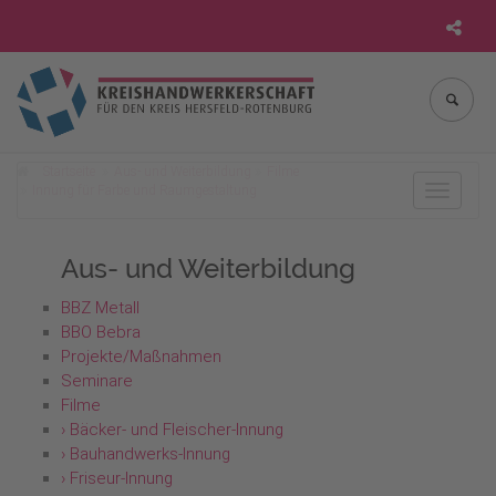
Startseite
Aus- und Weiterbildung
Filme
Innung für Farbe und Raumgestaltung
Toggle
navigat
Aus- und Weiterbildung
BBZ Metall
BBO Bebra
Projekte/Maßnahmen
Seminare
Filme
› Bäcker- und Fleischer-Innung
› Bauhandwerks-Innung
› Friseur-Innung