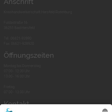
Anschrift
Kreishandwerkerschaft Hersfeld-Rotenburg
Fuldastraße 16
36251 Bad Hersfeld
Tel.: 06621-92890
Fax: 06621-928920
Öffnungszeiten
Montag bis Donnerstag:
07:00 - 12:30 Uhr
13:00 - 16:00 Uhr
Freitag:
07:00 - 13:00 Uhr
Kontakt