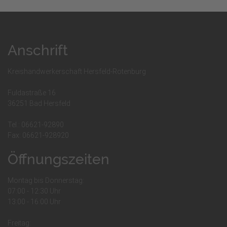
Anschrift
Kreishandwerkerschaft Hersfeld-Rotenburg
Fuldastraße 16
36251 Bad Hersfeld
Tel.: 06621-92890
Fax: 06621-928920
Öffnungszeiten
Montag bis Donnerstag:
07:00 - 12:30 Uhr
13:00 - 16:00 Uhr
Freitag: