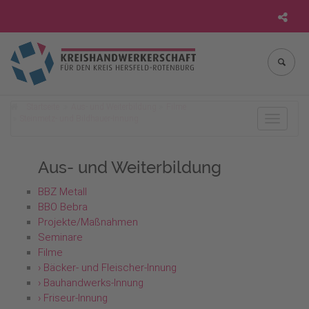
Startseite
Aus- und Weiterbildung
Filme
Steinmetz- und Bildhauer-Innung
Toggle
navigat
Aus- und Weiterbildung
BBZ Metall
BBO Bebra
Projekte/Maßnahmen
Seminare
Filme
› Bäcker- und Fleischer-Innung
› Bauhandwerks-Innung
› Friseur-Innung