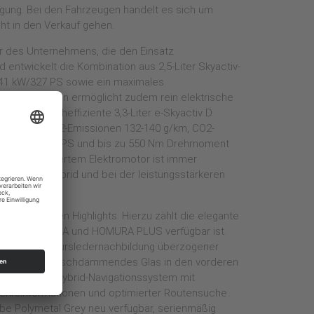
ung. Bei den Fahrzeugen handelt es sich um
ht in den Verkauf gehen.
ur des Unternehmens, die den Einsatz
d entwickelt die Kombination aus 2,5-Liter Skyactiv-
241 kW/327 PS sowie ein maximales
ahrzeugboden ermöglicht zudem rein elektrische
mmt der hocheffiziente 3,3-Liter e-Skyactiv D
 l/100 km, CO2-Emissionen 132-140 g/km, CO2-
zw. 187 kW/254 PS und bis zu 550 Nm Drehmoment
e mit integriertem Elektromotor ist immer
im Plug-in Hybrid und bei der leistungsstärkeren
reichen neuen Highlights. Hierzu zählt die elegante
gslinien HOMURA und HOMURA PLUS verfügbar ist.
e ein mit Veloursledernachbildung überzogener
trägt ein geräuschdämmendes Glas in den vorderen
mit einem Hybrid-Navigationssystem mit
erkehrsinformationen und optimierter Routensuche.
be Polymetal Grey neu verfügbar, serienmäßig