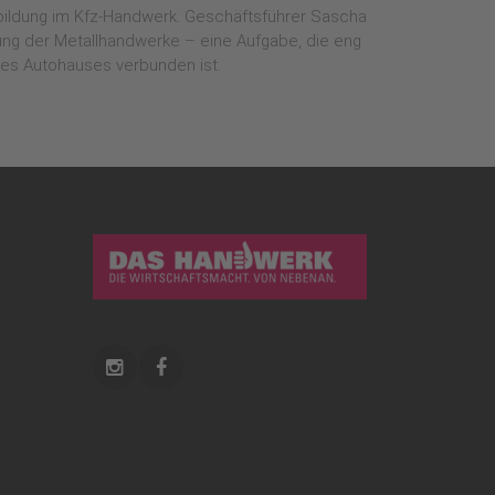
sbildung im Kfz-Handwerk. Geschäftsführer Sascha
ng der Metallhandwerke – eine Aufgabe, die eng
es Autohauses verbunden ist.