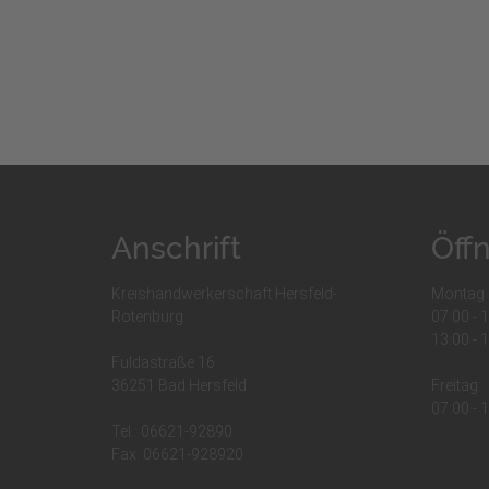
Anschrift
Öff
Kreishandwerkerschaft Hersfeld-
Montag 
Rotenburg
07:00 - 
13:00 - 
Fuldastraße 16
36251 Bad Hersfeld
Freitag:
07:00 - 
Tel.: 06621-92890
Fax: 06621-928920