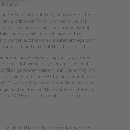
 Metallic.
eue Nothalteassistent (DEA): Das System arbeitet
ontinuierlich den Fahrer überwacht und bei
r nicht reagiert oder ein medizinischer Notfall
blinkanlage aktiviert und das Fahrzeug durch
ßend werden automatisch die Türen entriegelt, um
rmöglichen und ein e-Call-Notruf abgesetzt.
er hinaus für die Verwendung von Hydrotreated
eselkraftstoff wird aus hydriertem Pflanzenöl
elabfällen gewonnen werden kann, und ermöglicht
n die beim Fahren mit HVO 100 entstehende CO2-
des HVO-Kraftstoffes verwendeten Biomasse zuvor
 gemischten fossilen/HVO-Dieselkraftstoffen ist
HVO die CO2-Emissionen ebenfalls erheblich
artner in Bad Hersfeld und verbindet moderne