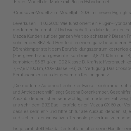
-Erstes Modell der Marke mit Plug-in-Hybridantrieb
-Crossover-Modell zum Modelljahr 2026 mit neuen Highlights
Leverkusen, 11.02.2026: Wie funktioniert ein Plug-in-Hybrida
modernen Automobil? Und wie schafft es Mazda, seinen Fahr
Mazda Kunden auf der ganzen Welt so schätzen? Diesen Fra
schüler des BBZ Bad Hersfeld an einem ganz besonderen 
Dörenkämper stellt dem Berufsbildungszentrum kostenlos 
(Energieverbrauch gewichtet kombiniert 3,8 l/100 km und 1
kombiniert 85-87 g/km, CO2-Klasse B, Kraftstoffverbrauch k
7,7-7,8 l/100 km, CO2-Klasse F-G) zur Verfügung. Das Cross
Berufsschülern aus der gesamten Region genutzt.
„Die moderne Automobiltechnik entwickelt sich immer schnel
und Antriebstechnik“, sagt Sascha Dörenkämper, Geschäftsf
Auszubildenden ist es sehr wichtig, mit moderner Fahrzeug
uns sehr, dem BBZ Bad Hersfeld einen Mazda CX-60 zur Verf
dass es sehr lehr- und hilfreich für alle Auszubildenden ist,
und sich mit der innovativen Technologie vertraut zu machen
Insgesamt stellt Mazda Deutschland über seine Händler ein