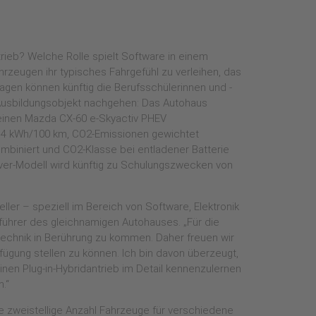
ntrieb? Welche Rolle spielt Software in einem
zeugen ihr typisches Fahrgefühl zu verleihen, das
gen können künftig die Berufsschülerinnen und -
Ausbildungsobjekt nachgehen: Das Autohaus
einen Mazda CX-60 e-Skyactiv PHEV
4,4 kWh/100 km, CO2-Emissionen gewichtet
ombiniert und CO2-Klasse bei entladener Batterie
over-Modell wird künftig zu Schulungszwecken von
ler – speziell im Bereich von Software, Elektronik
ührer des gleichnamigen Autohauses. „Für die
technik in Berührung zu kommen. Daher freuen wir
ügung stellen zu können. Ich bin davon überzeugt,
 einen Plug-in-Hybridantrieb im Detail kennenzulernen
.“
e zweistellige Anzahl Fahrzeuge für verschiedene