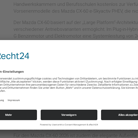
Handwerkskammern und Berufsschulen kostenlos zur Verfüg
Vorserienmodelle des Mazda CX-60 e-Skyactiv PHEV, die nic
Der Mazda CX-60 basiert auf der „Large Platform“-Architekt
verschiedener Antriebsvarianten ermöglicht. Im Plug-in-Hybri
G Benzinmotor und Elektromotor eine Systemleistung von 
Systemdrehmoment von 500 Nm. Die 17,8-kWh-Batterie im F
Reichweiten von bis zu 63 Kilometern (nach WLTP). Hinzu ko
Reihensechszylinder-Dieselmotor (Energieverbrauch 5,1-5,4
Klasse: D-E) in zwei Leistungsstufen mit 147 kW/200 PS b
mit M Hybrid Boost System. Ein Achtstufen-Automatikgetrieb
serienmäßig an Bord, der i-Activ AWD Allradantrieb gehört be
Dieselversion zur Standardausrüstung.
Zum Modelljahr 2026 präsentiert sich der Crossover mit zahl
hellbraune Nappaleder-Ausstattung, die für die Ausstattun
Hinzu kommt hier auch ein zweifarbiges Lederlenkrad sowi
Armaturenträger. Zum weiter verbesserten Komfortniveau 
Seitenscheiben bei. Außerdem kommt der Mazda CX-60 nun 
kombinierter Offline- und Online-Navigation inkl. Echtzeit-V
Für den Mazda CX-60 2026 ist zudem die elegante Außenfar