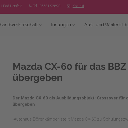
51 Bad Hersfeld
Tel.: 06621-92890
Kontakt
shandwerkerschaft
Innungen
Aus- und Weiterbild
Mazda CX-60 für das BBZ 
übergeben
Der Mazda CX-60 als Ausbildungsobjekt: Crossover für
übergeben
-Autohaus Dörenkämper stellt Mazda CX-60 zu Schulungsz