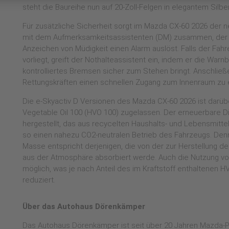
steht die Baureihe nun auf 20-Zoll-Felgen in elegantem Silber
Für zusätzliche Sicherheit sorgt im Mazda CX-60 2026 der n
mit dem Aufmerksamkeitsassistenten (DM) zusammen, der k
Anzeichen von Müdigkeit einen Alarm auslöst. Falls der Fahre
vorliegt, greift der Nothalteassistent ein, indem er die Warn
kontrolliertes Bremsen sicher zum Stehen bringt. Anschlie
Rettungskräften einen schnellen Zugang zum Innenraum zu e
Die e-Skyactiv D Versionen des Mazda CX-60 2026 ist darüb
Vegetable Oil 100 (HVO 100) zugelassen. Der erneuerbare Di
hergestellt, das aus recycelten Haushalts- und Lebensmitt
so einen nahezu CO2-neutralen Betrieb des Fahrzeugs. Den
Masse entspricht derjenigen, die von der zur Herstellung 
aus der Atmosphäre absorbiert werde. Auch die Nutzung von
möglich, was je nach Anteil des im Kraftstoff enthaltenen 
reduziert.
Über das Autohaus Dörenkämper
Das Autohaus Dörenkämper ist seit über 20 Jahren Mazda-P