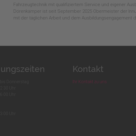
Fahrzeugtechnik mit qualifiziertem Service und eigener Au
Dörenkämper ist seit September 2025 Obermeister der Innu
mit der täglichen Arbeit und dem Ausbildungsengagement d
nungszeiten
Kontakt
bis Donnerstag:
Ihr Kontakt zu uns
12:30 Uhr
16:00 Uhr
13:00 Uhr