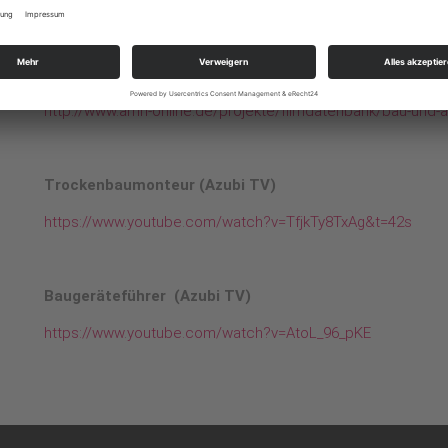
https://www.youtube.com/watch?v=MOuzOgmykrQ
Ausbaufacharbeiter (Berufe TV)
http://www.amh-online.de/projekte/filmdatenbank/bau-und-
Trockenbaumonteur (Azubi TV)
https://www.youtube.com/watch?v=TfjkTy8TxAg&t=42s
Baugeräteführer (Azubi TV)
https://www.youtube.com/watch?v=AtoL_96_pKE