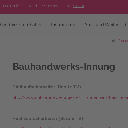
51 Bad Hersfeld
Tel.: 06621-92890
Kontakt
shandwerkerschaft
Innungen
Aus- und Weiterbild
Startse
Bauhandwerks-Innung
Tiefbaufacharbeiter (Berufe TV)
http://www.amh-online.de/projekte/filmdatenbank/bau-und-a
Hochbaufacharbeiter (Berufe TV)