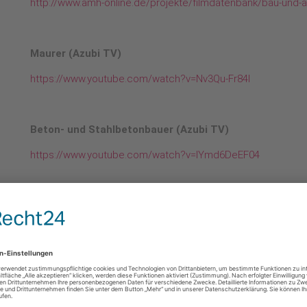
http://www.amh-online.de/projekte/filmdatenbank/bau-und
Maurer (Azubi TV)
https://www.youtube.com/watch?v=Nv3Qu-Fr84I
Beton- und Stahlbetonbauer (Azubi TV)
https://www.youtube.com/watch?v=lYmd6DeEF04
Straßenbauer (Azubi TV)
https://www.youtube.com/watch?v=iKWonLfQ74A
Fliesen-, Platten- und Mosaikleger (Azubi TV)