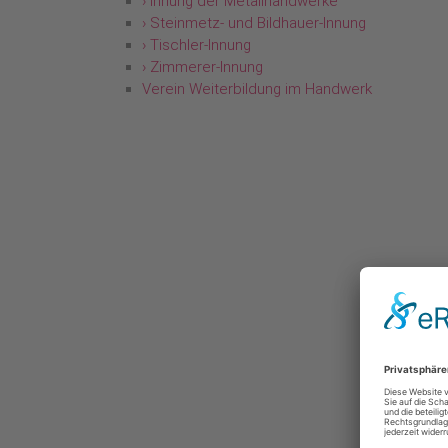
› Innung der Metallhandwerke
› Steinmetz- und Bildhauer-Innung
› Tischler-Innung
› Zimmerer-Innung
Verein Weiterbildung im Handwerk