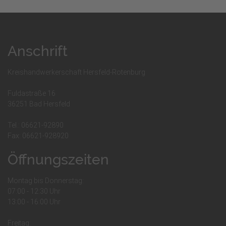
Anschrift
Kreishandwerkerschaft Hersfeld-Rotenburg
Fuldastraße 16
36251 Bad Hersfeld
Tel.: 06621-92890
Fax: 06621-928920
Öffnungszeiten
Montag bis Donnerstag:
07:00 - 12:30 Uhr
13:00 - 16:00 Uhr
Freitag: