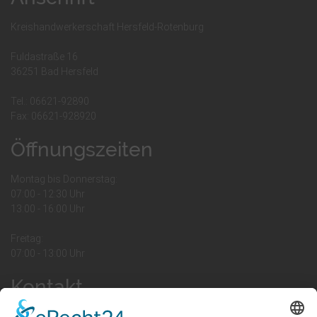
Kreishandwerkerschaft Hersfeld-Rotenburg
Fuldastraße 16
36251 Bad Hersfeld
Tel.: 06621-92890
Fax: 06621-928920
Öffnungszeiten
Montag bis Donnerstag:
07:00 - 12:30 Uhr
13:00 - 16:00 Uhr
Freitag:
07:00 - 13:00 Uhr
Kontakt
Ihr Kontakt zu uns