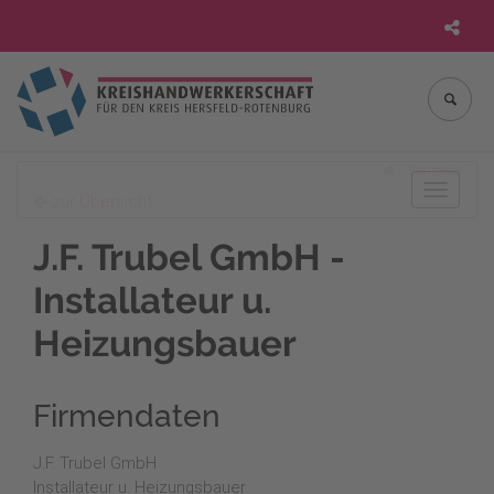
Startseite
Toggle
zur Übersicht
navigat
J.F. Trubel GmbH -
Installateur u.
Heizungsbauer
Firmendaten
J.F. Trubel GmbH
Installateur u. Heizungsbauer