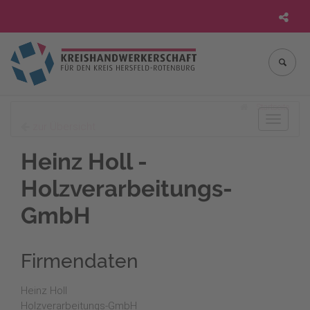
Startseite
Toggle
zur Übersicht
navigat
Heinz Holl -
Holzverarbeitungs-
GmbH
Firmendaten
Heinz Holl
Holzverarbeitungs-GmbH