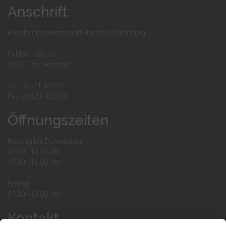
Anschrift
Kreishandwerkerschaft Hersfeld-Rotenburg
Fuldastraße 16
36251 Bad Hersfeld
Tel.: 06621-92890
Fax: 06621-928920
Öffnungszeiten
Montag bis Donnerstag:
07:00 - 12:30 Uhr
13:00 - 16:00 Uhr
Freitag:
07:00 - 13:00 Uhr
Kontakt