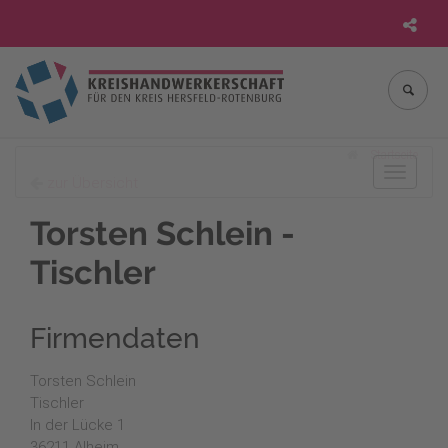
Startseite
Toggle
zur Übersicht
navigat
Torsten Schlein -
Tischler
Firmendaten
Torsten Schlein
Tischler
In der Lücke 1
36211 Alheim