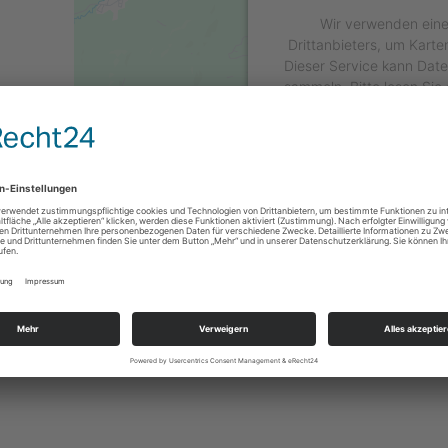
Wir verwenden eine
Drittanbieters, um Karte
Dieser Service kann Daten
sammeln. Bitte lesen Sie 
stimmen Sie der Nutzung
diese Karte a
Mehr Inform
Akzeptie
powered by
Usercentric
Platform
&
e