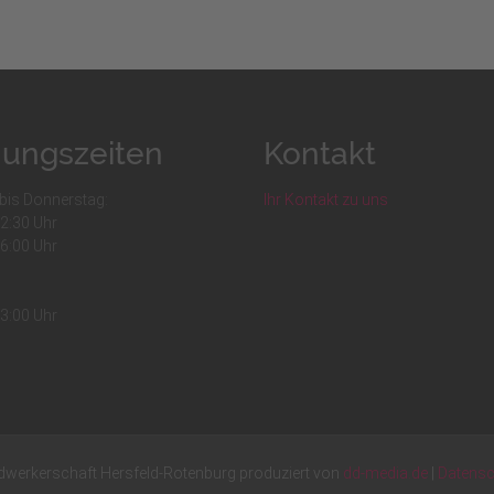
nungszeiten
Kontakt
bis Donnerstag:
Ihr Kontakt zu uns
12:30 Uhr
16:00 Uhr
13:00 Uhr
werkerschaft Hersfeld-Rotenburg produziert von
dd-media.de
|
Datensc