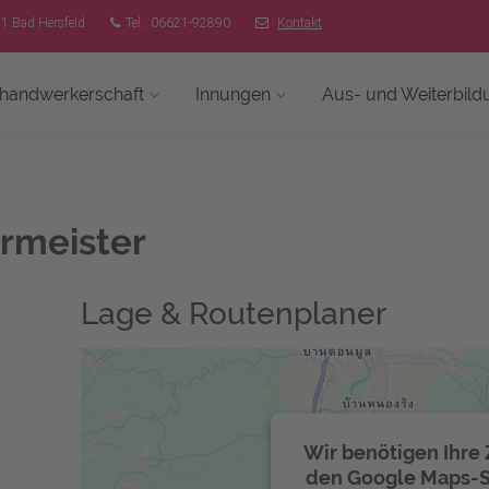
51 Bad Hersfeld
Tel.: 06621-92890
Kontakt
shandwerkerschaft
Innungen
Aus- und Weiterbild
ermeister
Lage & Routenplaner
Wir benötigen Ihr
den Google Maps-Se