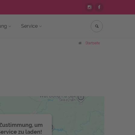
ung
Service
Startseite
e Zustimmung, um
rvice zu laden!