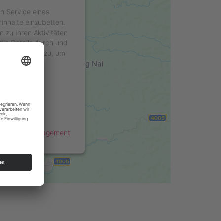
n Service eines
ninhalte einzubetten.
 zu Ihren Aktivitäten
die Details durch und
 des Service zu, um
nzuzeigen.
ationen
ren
s Consent Management
Recht24