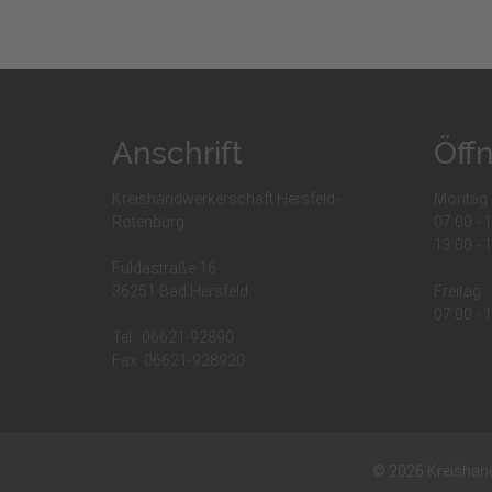
Anschrift
Öff
Kreishandwerkerschaft Hersfeld-
Montag 
Rotenburg
07:00 - 
13:00 - 
Fuldastraße 16
36251 Bad Hersfeld
Freitag:
07:00 - 
Tel.: 06621-92890
Fax: 06621-928920
© 2026 Kreishand