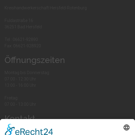
Kreishandwerkerschaft Hersfeld-Rotenburg
Fuldastraße 16
36251 Bad Hersfeld
Tel.: 06621-92890
Fax: 06621-928920
Öffnungszeiten
Montag bis Donnerstag:
07:00 - 12:30 Uhr
13:00 - 16:00 Uhr
Freitag:
07:00 - 13:00 Uhr
Kontakt
Ihr Kontakt zu uns