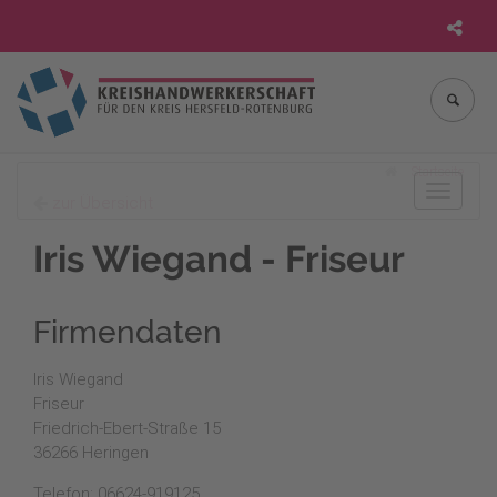
Startseite
Toggle
zur Übersicht
navigat
Iris Wiegand - Friseur
Firmendaten
Iris Wiegand
Friseur
Friedrich-Ebert-Straße 15
36266 Heringen
Telefon: 06624-919125