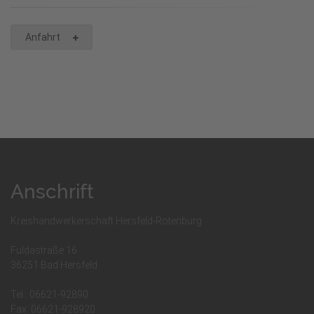
Anfahrt
Wir benötigen Ihre Zustimmung, um
den Google Maps-Service zu laden!
Wir verwenden einen Service eines
Anschrift
Drittanbieters, um Karteninhalte einzubetten.
Dieser Service kann Daten zu Ihren Aktivitäten
Kreishandwerkerschaft Hersfeld-Rotenburg
sammeln. Bitte lesen Sie die Details durch und
stimmen Sie der Nutzung des Service zu, um
Fuldastraße 16
diese Karte anzuzeigen.
36251 Bad Hersfeld
Mehr Informationen
Tel.: 06621-92890
Fax: 06621-928920